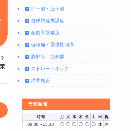
四十肩・五十肩
自律神経失調症
と
産後骨盤矯正
偏頭痛・緊張性頭痛
胸郭出口症候群
？
策
ストレートネック
猫背矯正
営業時間
時間
月
火
水
木
金
土
日
祝
09:00〜18:30
◯
◯
◯
◯
◯
◯
休
休