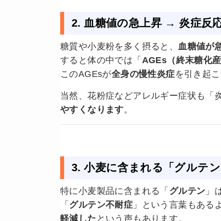
2. 血糖値の急上昇 → 炎症
糖質や小麦粉を多く摂ると、
血糖値が
すると体の中では「
AGEs（終末糖化
このAGEsが
全身の慢性炎症
を引き起こ
当然、花粉症などアレルギー症状も「
やすくなります
。
3. 小麦に含まれる「グルテ
特に小麦製品に含まれる「
グルテン
」
「
グルテン不耐症
」という言葉もある
軽減した
という声もあります。