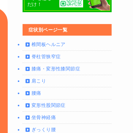
だけ！
症状別ページ一覧
椎間板ヘルニア
脊柱管狭窄症
膝痛・変形性膝関節症
肩こり
腰痛
変形性股関節症
坐骨神経痛
ぎっくり腰