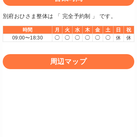
別府おひさま整体は 「 完全予約制 」 です。
時間
月
火
水
木
金
土
日
祝
09:00〜18:30
◯
◯
◯
◯
◯
◯
休
休
周辺マップ