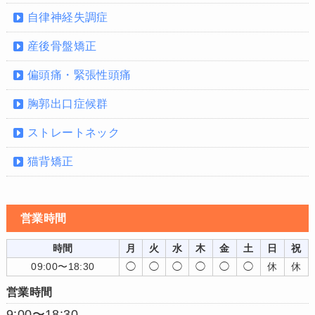
自律神経失調症
産後骨盤矯正
偏頭痛・緊張性頭痛
胸郭出口症候群
ストレートネック
猫背矯正
営業時間
時間
月
火
水
木
金
土
日
祝
09:00〜18:30
◯
◯
◯
◯
◯
◯
休
休
営業時間
9:00〜18:30