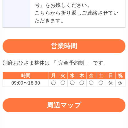
号」をお残しください。
こちらから折り返しご連絡させてい
ただきます。
営業時間
別府おひさま整体は 「 完全予約制 」 です。
時間
月
火
水
木
金
土
日
祝
09:00〜18:30
◯
◯
◯
◯
◯
◯
休
休
周辺マップ